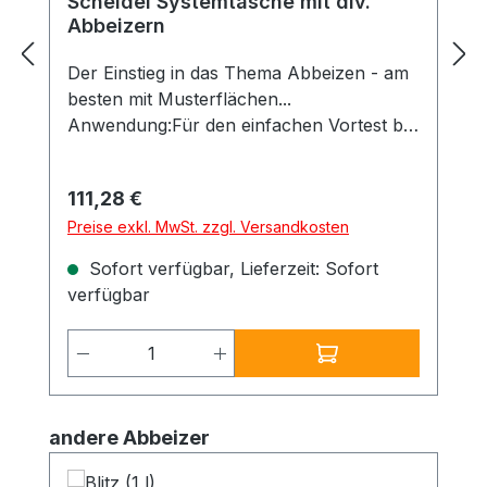
Scheidel Systemtasche mit div.
Abbeizern
Der Einstieg in das Thema Abbeizen - am
besten mit Musterflächen...
Anwendung:Für den einfachen Vortest bei
Abbeizarbeiten, insb. bei anspruchsvollen
oder völlig unklaren
Regulärer Preis:
111,28 €
Beschichtungsaufbauten.
Preise exkl. MwSt. zzgl. Versandkosten
Einsatzbereich:Zur Ermittlung des
optimalen Abbeizers
Sofort verfügbar, Lieferzeit: Sofort
Besonderheiten:Enthält folgende Produkte
verfügbar
in einer attraktiven Tasche: Enthält
folgende (Muster)Gebinde: - Asur
Produkt Anzahl: Gib den gewünschte
Allround Abbeizer - Blitz Schnellentlacker
- Neue Formel - SG 94
Dispersionsabbeizer - Oxystrip Superlöser
Produktgalerie überspringen
andere Abbeizer
2K Abbeizer - Drystrip Alkalisch
Trockenabbeizer - UltraFix