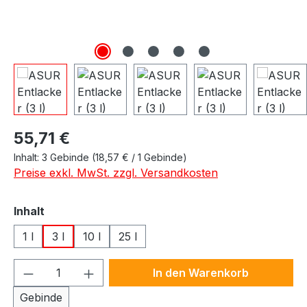
Regulärer Preis:
55,71 €
Inhalt:
3 Gebinde
(18,57 € / 1 Gebinde)
Preise exkl. MwSt. zzgl. Versandkosten
auswählen
Inhalt
1 l
3 l
10 l
25 l
Produkt Anzahl: Gib den gewünschten We
In den Warenkorb
Gebinde