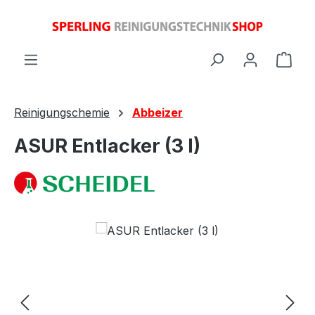
Zum Hauptinhalt springen
Ware
Reinigungschemie
Abbeizer
ASUR Entlacker (3 l)
Bildergalerie überspringen