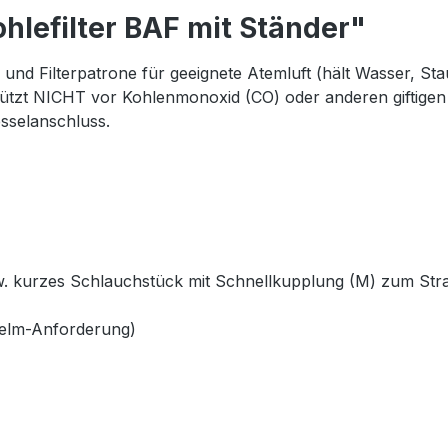
hlefilter BAF mit Ständer"
 und Filterpatrone für geeignete Atemluft (hält Wasser, S
chützt NICHT vor Kohlenmonoxid (CO) oder anderen giftige
sselanschluss.
w. kurzes Schlauchstück mit Schnellkupplung (M) zum Str
helm-Anforderung)