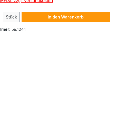
. MwSt. zzgl. Versandkosten
 Anzahl: Gib den gewünschten Wert ein 
Stück
In den Warenkorb
mmer:
56.1241