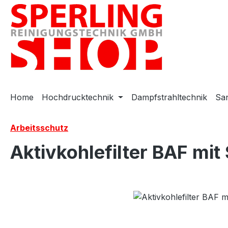
m Hauptinhalt springen
Zur Suche springen
Zur Hauptnavigation springen
Home
Hochdrucktechnik
Dampfstrahltechnik
San
Arbeitsschutz
Aktivkohlefilter BAF mit
Bildergalerie überspringen