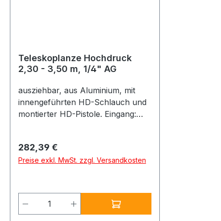
Teleskoplanze Hochdruck
2,30 - 3,50 m, 1/4" AG
ausziehbar, aus Aluminium, mit
innengeführten HD-Schlauch und
montierter HD-Pistole. Eingang:
3/8" IG (vormontiert mit Nippel
3/8"AG-M22AG)Ausgang: 1/4"
Regulärer Preis:
282,39 €
AGLänge 2,3 m - 3,8 mStufenlos
Preise exkl. MwSt. zzgl. Versandkosten
ausziehbarMax. 275 bar /
100°CEmpfohlener Arbeitsdruck:
80 bar Gewicht: 2,9 kg leicht und
handlich Farbe: blau/schwarz
Produkt Anzahl: Gib den gewünschte
Düsenaufsatz separat nötig, z.B:
Aufsatz mit 15cm Lanzenrohr, 15°