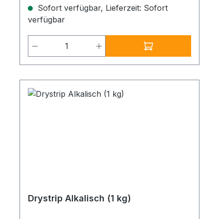
Naturgeruch, starkes Lösevermögen, mit
Sofort verfügbar, Lieferzeit: Sofort
Wasser nachwaschbar. Verbrauch:Nach
verfügbar
Anwendungszweck ermitteln. Gebinde:1 l
Produkt Anzahl: Gib den gewünschten
Drystrip Alkalisch (1 kg)