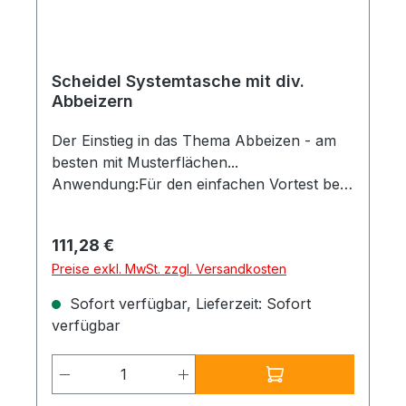
Scheidel Systemtasche mit div.
Abbeizern
Der Einstieg in das Thema Abbeizen - am
besten mit Musterflächen...
Anwendung:Für den einfachen Vortest bei
Abbeizarbeiten, insb. bei anspruchsvollen
oder völlig unklaren
Regulärer Preis:
111,28 €
Beschichtungsaufbauten.
Preise exkl. MwSt. zzgl. Versandkosten
Einsatzbereich:Zur Ermittlung des optimalen
Abbeizers Besonderheiten:Enthält folgende
Sofort verfügbar, Lieferzeit: Sofort
Produkte in einer attraktiven Tasche:
verfügbar
Enthält folgende (Muster)Gebinde: - Asur
Allround Abbeizer - Blitz Schnellentlacker -
Produkt Anzahl: Gib den gewünschten
Neue Formel - SG 94 Dispersionsabbeizer -
Oxystrip Superlöser 2K Abbeizer - Drystrip