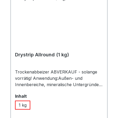
Drystrip Allround (1 kg)
Trockenabbeizer ABVERKAUF - solange
vorrätig! Anwendung:Außen- und
Innenbereiche, mineralische Untergründe,
Stuck, Holz, Metall. Einsatzbereich:Löst
auswählen
Inhalt
Dispersionsfarben, Latexfarben, 1K-Lacke.
Besonderheiten:Sehr geruchsarmer
1 kg
Abbeizer, bindet gelöste Farb- und
Lackschichten in Pastenform, dadurch ist