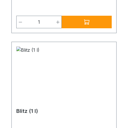
0,250 bis 2,0 l/m² Gebinde:1 l (VE: 6 x 1 l) 3
l 10 l 25 l
Produkt Anzahl: Gib den gewünschten
Blitz (1 l)