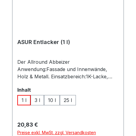
ASUR Entlacker (1 l)
Der Allround Abbeizer
Anwendung:Fassade und Innenwände,
Holz & Metall. Einsatzbereich:1K-Lacke,
Ölfarben, Lasuren, Dispersionsfarben,
auswählen
Inhalt
Kunststoffputze, Latexfarben, Kleber, PU-
Schaum, Glasfasertapete, Wachse uvm.
1 l
3 l
10 l
25 l
Besonderheiten:Sehr universell,
geruchsmild, intensives Lösevermögen,
einfache Verarbeitung zum Streichen,
Regulärer Preis:
20,83 €
Spritzen oder Rollen Verbrauch:ca. 100 ml
Preise exkl. MwSt. zzgl. Versandkosten
pro zu entfernender Farb-/Lackschicht =