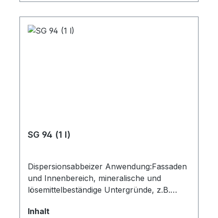
Alkalisch Trockenabbeizer - UltraFix
Universalreiniger - gebrauchsfertig - -
Neutra-S Neutralisator Zudem eine
Infomappe mit technischen Informationen
und Sicherheitsdatenblättern.
SG 94 (1 l)
Dispersionsabbeizer Anwendung:Fassaden
und Innenbereich, mineralische und
lösemittelbeständige Untergründe, z.B.
Stuck uvm. Einsatzbereich:Löst
auswählen
Inhalt
Dispersionsfarben, Latexfarben, Acrylate,