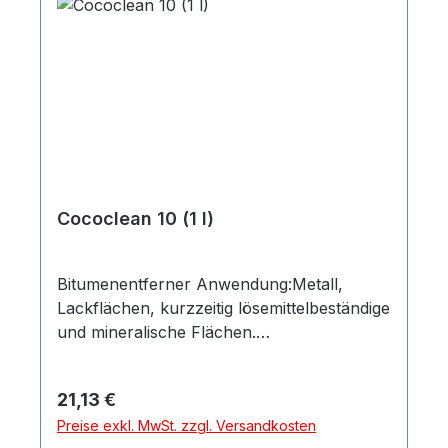
l Anwendung nur mit erhöhten
Sicherheitsvorkehrungen! Versand
begrenzt, ggf. Spedition.
Cococlean 10 (1 l)
Bitumenentferner Anwendung:Metall,
Lackflächen, kurzzeitig lösemittelbeständige
und mineralische Flächen.
Einsatzbereich:Löst Bitumen, Silberspray
und Schmierfett. Mit Wasser
Regulärer Preis:
21,13 €
nachwaschbar. System:Fettsäureester mit
Preise exkl. MwSt. zzgl. Versandkosten
Emulgator. Besonderheiten:VOC-frei,