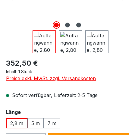
Regulärer Preis:
352,50 €
Inhalt:
1 Stück
Preise exkl. MwSt. zzgl. Versandkosten
Sofort verfügbar, Lieferzeit: 2-5 Tage
auswählen
Länge
2,8 m
5 m
7 m