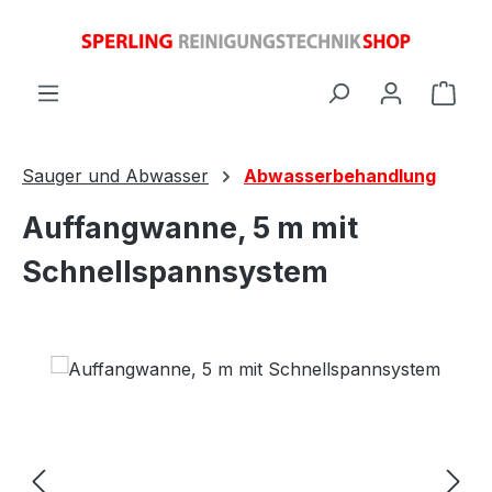
Zum Hauptinhalt springen
Ware
Sauger und Abwasser
Abwasserbehandlung
Auffangwanne, 5 m mit
Schnellspannsystem
Bildergalerie überspringen