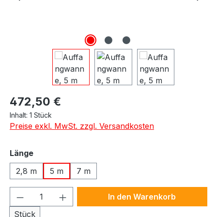
Regulärer Preis:
472,50 €
Inhalt:
1 Stück
Preise exkl. MwSt. zzgl. Versandkosten
auswählen
Länge
2,8 m
5 m
7 m
Produkt Anzahl: Gib den gewünschten We
In den Warenkorb
Stück