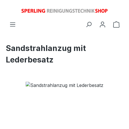
Zum Hauptinhalt springen
Ware
Sandstrahlanzug mit
Lederbesatz
Bildergalerie überspringen