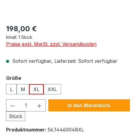
Regulärer Preis:
198,00 €
Inhalt:
1 Stück
Preise exkl. MwSt. zzgl. Versandkosten
Sofort verfügbar, Lieferzeit: Sofort verfügbar
auswählen
Größe
L
M
XL
XXL
Produkt Anzahl: Gib den gewünschten We
In den Warenkorb
Stück
Produktnummer:
56.14460048XL