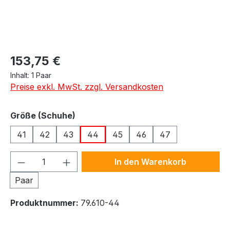
Regulärer Preis:
153,75 €
Inhalt:
1 Paar
Preise exkl. MwSt. zzgl. Versandkosten
auswählen
Größe (Schuhe)
41
42
43
44
45
46
47
Produkt Anzahl: Gib den gewünschten We
In den Warenkorb
Paar
Produktnummer:
79.610-44