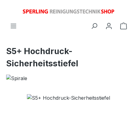
Zum Hauptinhalt springen
Ware
S5+ Hochdruck-
Sicherheitsstiefel
Bildergalerie überspringen