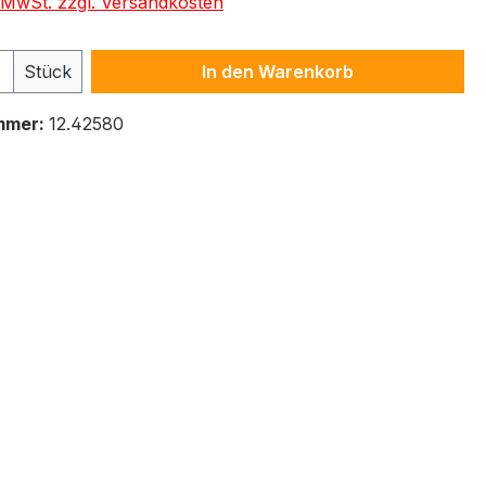
. MwSt. zzgl. Versandkosten
 Anzahl: Gib den gewünschten Wert ein 
Stück
In den Warenkorb
mmer:
12.42580