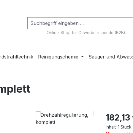
Online-Shop für Gewerbetreibende (B2B).
dstrahltechnik
Reinigungschemie
Sauger und Abwas
mplett
Regulärer Pr
182,13
Inhalt:
1 Stück