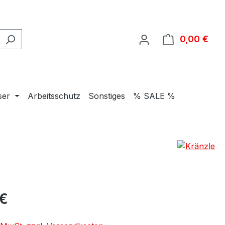
0,00 €
Ware
ser
Arbeitsschutz
Sonstiges
% SALE %
eis:
 €