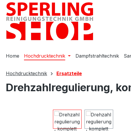
m Hauptinhalt springen
Zur Suche springen
Zur Hauptnavigation springen
Home
Hochdrucktechnik
Dampfstrahltechnik
San
Hochdrucktechnik
Ersatzteile
Drehzahlregulierung, ko
Bildergalerie überspringen