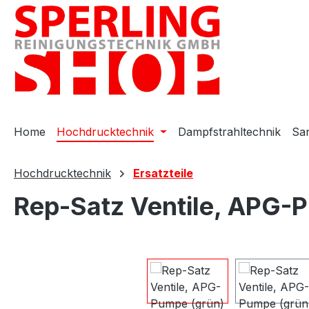
m Hauptinhalt springen
Zur Suche springen
Zur Hauptnavigation springen
Home
Hochdrucktechnik
Dampfstrahltechnik
San
Hochdrucktechnik
Ersatzteile
Rep-Satz Ventile, APG-
Bildergalerie überspringen