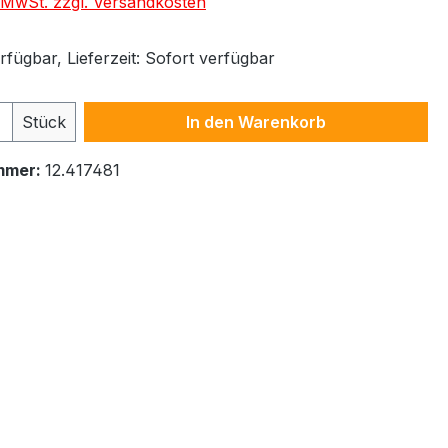
. MwSt. zzgl. Versandkosten
fügbar, Lieferzeit: Sofort verfügbar
 Anzahl: Gib den gewünschten Wert ein 
Stück
In den Warenkorb
mmer:
12.417481