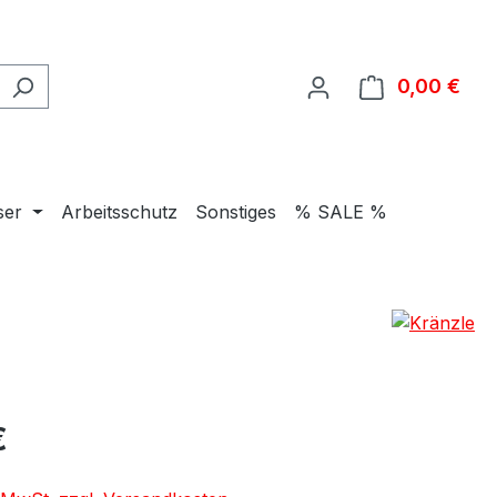
0,00 €
Ware
ser
Arbeitsschutz
Sonstiges
% SALE %
eis:
€