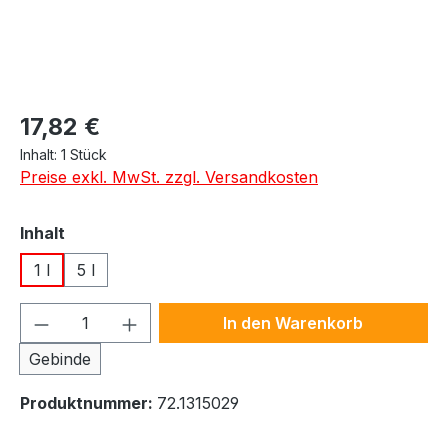
Regulärer Preis:
17,82 €
Inhalt:
1 Stück
Preise exkl. MwSt. zzgl. Versandkosten
auswählen
Inhalt
1 l
5 l
Produkt Anzahl: Gib den gewünschten We
In den Warenkorb
Gebinde
Produktnummer:
72.1315029