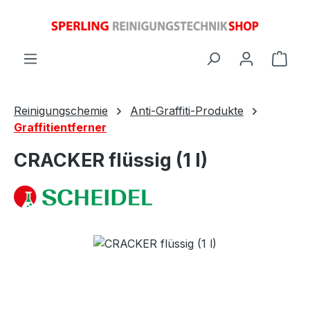
Zum Hauptinhalt springen
Ware
Reinigungschemie
Anti-Graffiti-Produkte
Graffitientferner
CRACKER flüssig (1 l)
Bildergalerie überspringen