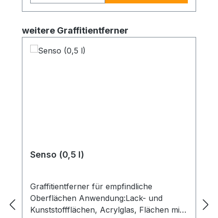
und Graffitientferner- UltraFix
Universalreiniger (gebrauchsfertig)- Liquid
Produktgalerie überspringen
weitere Graffitientferner
Graffitientferner- Senso Graffitientferner
für empflindliche Oberflächen- Oxydizer
Gel Stift- und Pigmentbleiche Zudem u.a.
eine Infomappe mit technischen
Informationen und
Sicherheitsdatenblättern.
Senso (0,5 l)
Graffitientferner für empfindliche
Oberflächen Anwendung:Lack- und
Kunststoffflächen, Acrylglas, Flächen mit