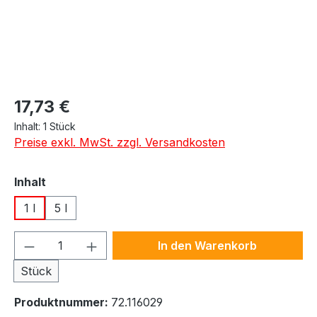
Regulärer Preis:
17,73 €
Inhalt:
1 Stück
Preise exkl. MwSt. zzgl. Versandkosten
auswählen
Inhalt
1 l
5 l
Produkt Anzahl: Gib den gewünschten We
In den Warenkorb
Stück
Produktnummer:
72.116029