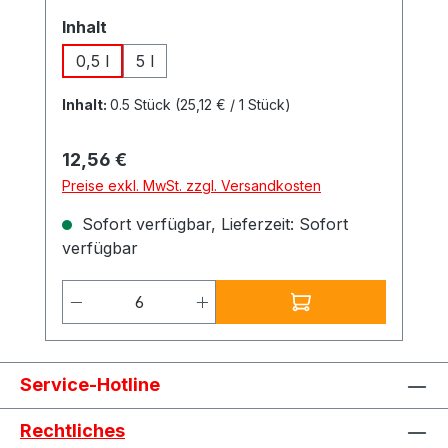
Scheidel-Graffitischutzlacken.
auswählen
Inhalt
Einsatzbereich:Löst Graffitisprays,
Faserstifte, Tinten auch auf empfindlichen
0,5 l
5 l
Untergründen, geruchsmild.
Besonderheiten:Achtung: Nur auf
Inhalt:
0.5 Stück
(25,12 € / 1 Stück)
Plexiglas nicht mit Wasser nachwaschen!
Gebinde: 0,5 l 5 l
Regulärer Preis:
12,56 €
Preise exkl. MwSt. zzgl. Versandkosten
Sofort verfügbar, Lieferzeit: Sofort
verfügbar
Produkt Anzahl: Gib den gewünschte
Service-Hotline
Rechtliches