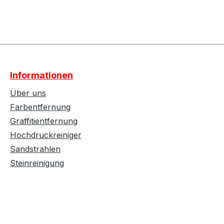
lächen um die Anzahl zu erhöhen oder z
Informationen
Über uns
Farbentfernung
Graffitientfernung
Hochdruckreiniger
Sandstrahlen
Steinreinigung