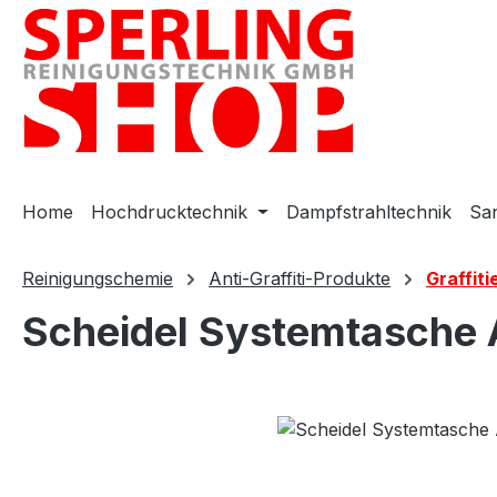
m Hauptinhalt springen
Zur Suche springen
Zur Hauptnavigation springen
Home
Hochdrucktechnik
Dampfstrahltechnik
San
Reinigungschemie
Anti-Graffiti-Produkte
Graffiti
Scheidel Systemtasche A
Bildergalerie überspringen