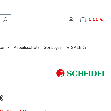
0,00 €
Ware
ser
Arbeitsschutz
Sonstiges
% SALE %
eis:
 €