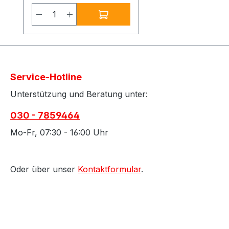
Abbeizers
Produkt Anzahl: Gib den gewünsch
Besonderheiten:Enthält
folgende Produkte in
einer attraktiven Tasche:
Enthält folgende
(Muster)Gebinde: - Asur
Service-Hotline
Allround Abbeizer - Blitz
Schnellentlacker - Neue
Unterstützung und Beratung unter:
Formel - SG 94
030 - 7859464
Dispersionsabbeizer -
Oxystrip Superlöser 2K
Mo-Fr, 07:30 - 16:00 Uhr
Abbeizer - Drystrip
Alkalisch
Trockenabbeizer -
Oder über unser
Kontaktformular
.
UltraFix
Universalreiniger -
gebrauchsfertig - -
Neutra-S Neutralisator
Zudem eine Infomappe