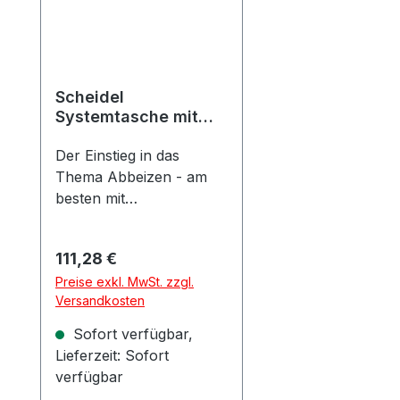
Scheidel
Systemtasche mit
div. Abbeizern
Der Einstieg in das
Thema Abbeizen - am
besten mit
Musterflächen...
Anwendung:Für den
Regulärer Preis:
111,28 €
einfachen Vortest bei
Preise exkl. MwSt. zzgl.
Abbeizarbeiten, insb. bei
Versandkosten
anspruchsvollen oder
völlig unklaren
Sofort verfügbar,
Beschichtungsaufbauten
Lieferzeit: Sofort
. Einsatzbereich:Zur
verfügbar
Ermittlung des optimalen