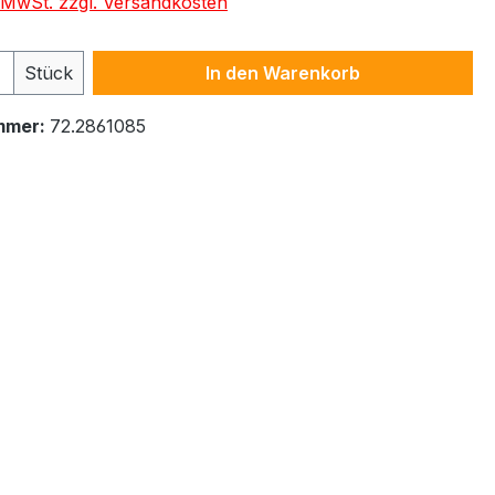
. MwSt. zzgl. Versandkosten
 Anzahl: Gib den gewünschten Wert ein 
Stück
In den Warenkorb
mmer:
72.2861085