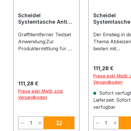
Scheidel
Scheidel
Systemtasche Anti-
Systemtasche
Graffiti
div. Abbeizern
Graffitientferner Testset
Der Einstieg in d
Anwendung:Zur
Thema Abbeizen
Produktermittlung für die
besten mit
Entfernung der
Musterflächen..
unterschiedlichsten
Anwendung:Für 
Regulärer Preis:
111,28 €
Sprühlacke,
einfachen Vortes
Preise exkl. MwSt. z
Filzschreiber, Tinten etc.
Abbeizarbeiten, i
Versandkosten
Regulärer Preis:
111,28 €
Einsatzbereich:Alle
anspruchsvollen
Untergründe, ideal für
völlig unklaren
Preise exkl. MwSt. zzgl.
Sofort verfüg
eine Kalkulation und die
Versandkosten
Beschichtungsau
Lieferzeit: Sofort
Fachberatung vor Ort
. Einsatzbereich:
verfügbar
sowie als "erste Hilfe"
Ermittlung des o
zur Entfernung kleiner
Abbeizers
Produkt Anzahl: Gib den gewünsch
Produkt An
Graffitis.
Besonderheiten:E