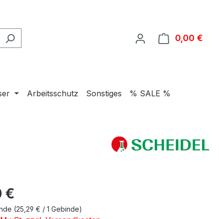
0,00 €
Ware
ser
Arbeitsschutz
Sonstiges
% SALE %
eis:
 €
inde
(25,29 € / 1 Gebinde)