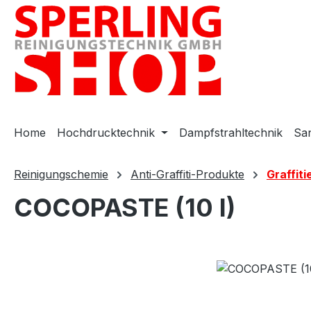
m Hauptinhalt springen
Zur Suche springen
Zur Hauptnavigation springen
Home
Hochdrucktechnik
Dampfstrahltechnik
San
Reinigungschemie
Anti-Graffiti-Produkte
Graffiti
COCOPASTE (10 l)
Bildergalerie überspringen