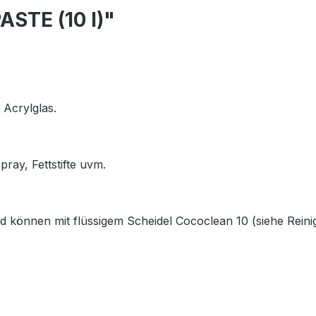
STE (10 l)"
 Acrylglas.
ray, Fettstifte uvm.
 können mit flüssigem Scheidel Cococlean 10 (siehe Reinig