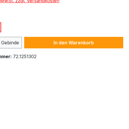
. MwSt. zzgl. Versandkosten
ählen
 Anzahl: Gib den gewünschten Wert ein 
Gebinde
In den Warenkorb
mmer:
72.1251302