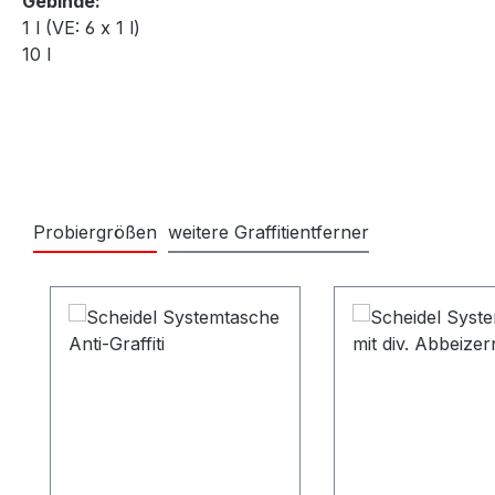
Gebinde:
1 l (VE: 6 x 1 l)
10 l
Probiergrößen
weitere Graffitientferner
Produktgalerie überspringen