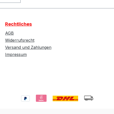
e in
 Tasche:
: - Asur
Rechtliches
 - Blitz
r - Neue
AGB
Widerrufsrecht
zer -
Versand und Zahlungen
öser 2K
Impressum
rip
 -
 -
- -
isator
omappe
nd