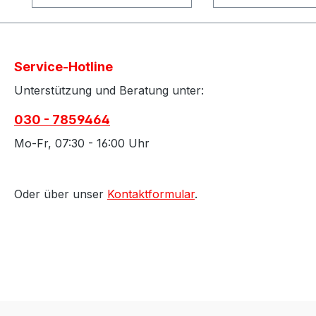
Besonderheiten:Enthält
folgende Produkt
folgende Produkte in
einer attraktiven
einer attraktiven Tasche:
Enthält folgende
- C6 Gel
(Muster)Gebinde
Service-Hotline
Graffitientferner-
Allround Abbeizer
Cocopaste Bitumen -
Schnellentlacke
Unterstützung und Beratung unter:
und Graffitientferner-
Formel - SG 94
030 - 7859464
Cracker Gel Schatten-
Dispersionsabbei
und Graffitientferner-
Oxystrip Superl
Mo-Fr, 07:30 - 16:00 Uhr
UltraFix
Abbeizer - Dryst
Universalreiniger
Alkalisch
(gebrauchsfertig)- Liquid
Trockenabbeizer
Oder über unser
Kontaktformular
.
Graffitientferner- Senso
UltraFix
Graffitientferner für
Universalreiniger
empflindliche
gebrauchsfertig 
Oberflächen- Oxydizer
Neutra-S Neutral
Gel Stift- und
Zudem eine Inf
Pigmentbleiche Zudem
mit technischen
u.a. eine Infomappe mit
Informationen u