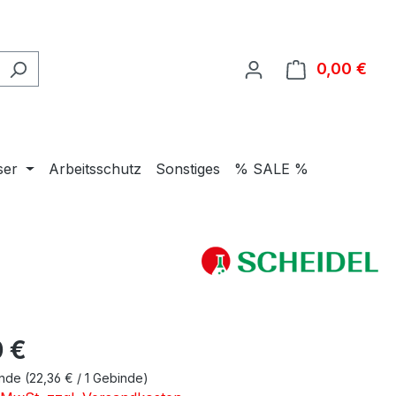
0,00 €
Ware
ser
Arbeitsschutz
Sonstiges
% SALE %
eis:
 €
inde
(22,36 € / 1 Gebinde)