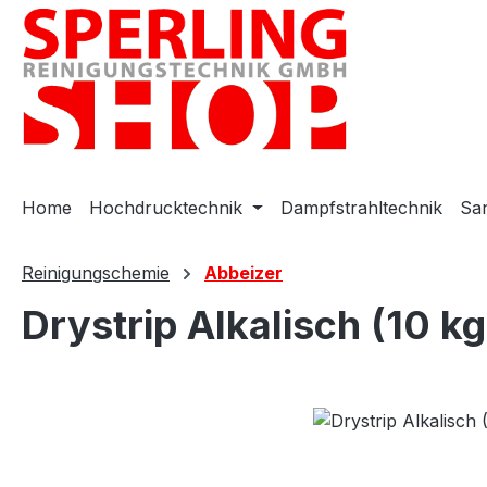
m Hauptinhalt springen
Zur Suche springen
Zur Hauptnavigation springen
Home
Hochdrucktechnik
Dampfstrahltechnik
San
Reinigungschemie
Abbeizer
Drystrip Alkalisch (10 kg
Bildergalerie überspringen