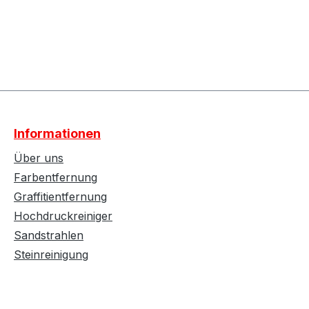
lächen um die Anzahl zu erhöhen oder z
r benutze die Schaltflächen um die An
Informationen
Über uns
Farbentfernung
Graffitientfernung
Hochdruckreiniger
Sandstrahlen
Steinreinigung