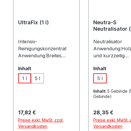
UltraFix (1 l)
Neutra-S
Neutralisator (
Intensiv-
Neutralisator
Reinigungskonzentrat
Anwendung:Holz,
Anwendung:Breites
und kurzzeitig
Anwendungsgebiet für
säurebeständige
auswählen
auswähle
Inhalt
Inhalt
alle Untergründe in der
Untergründe.Ein
Industrie, Handwerk und
ich:Saurer Reini
1 l
5 l
5 l
Gastronomie. Im
Neutralisieren u
Lebensmittelbereich
Nachwaschen, 
Inhalt:
5 Gebinde
(
Gebinde)
zugelassen!
Anwendung alkal
Einsatzbereich:Zum
Reiniger und
Nachwaschen nach
Abbeizer.Besond
Regulärer Preis:
Regulärer Preis:
17,82 €
28,35 €
Abbeizen und
:Gebrauchsfertig
Preise exkl. MwSt. zzgl.
Preise exkl. MwSt. z
Graffitientfernung, zur
Lösung.Tipp:
Versandkosten
Versandkosten