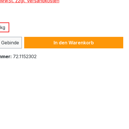
. MwSt. zzgl. Versandkosten
ählen
 kg
 Anzahl: Gib den gewünschten Wert ein 
Gebinde
In den Warenkorb
mmer:
72.1152302