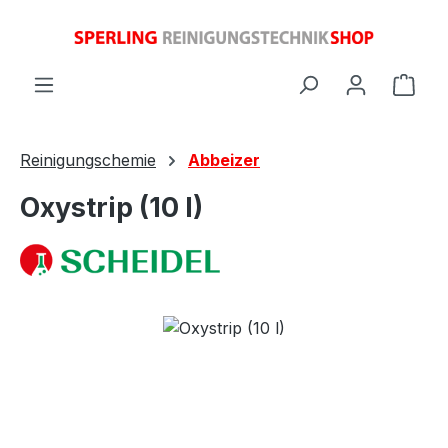
Zum Hauptinhalt springen
Ware
Reinigungschemie
Abbeizer
Oxystrip (10 l)
Bildergalerie überspringen