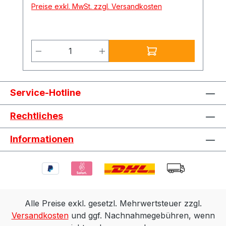
Preise exkl. MwSt. zzgl. Versandkosten
0,250 bis 2,0 l/m² Gebinde:1 l (VE: 6 x 1 l)
3 l 10 l 25 l
Produkt Anzahl: Gib den gewünschte
Service-Hotline
Rechtliches
Informationen
Alle Preise exkl. gesetzl. Mehrwertsteuer zzgl.
Versandkosten
und ggf. Nachnahmegebühren, wenn