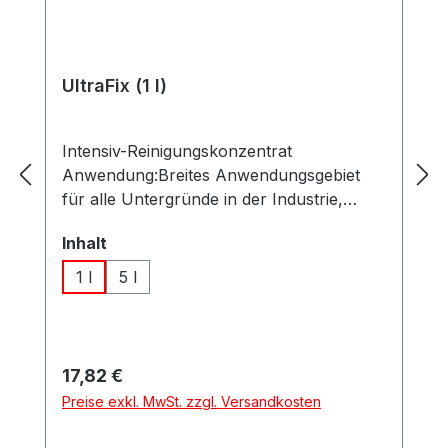
UltraFix (1 l)
Intensiv-Reinigungskonzentrat
Anwendung:Breites Anwendungsgebiet
für alle Untergründe in der Industrie,
Handwerk und Gastronomie. Im
auswählen
Inhalt
Lebensmittelbereich zugelassen!
Einsatzbereich:Zum Nachwaschen nach
1 l
5 l
Abbeizen und Graffitientfernung, zur
Netzmittelwäsche, alkalischer
Grundreiniger, Entfetter und Anlauger,
entfernt Ruß, Öl, Wachs, Nikotin uvm.
Regulärer Preis:
17,82 €
Universelle Fassadenreinigung.
Preise exkl. MwSt. zzgl. Versandkosten
Besonderheiten:Raut Holzoberflächen
nicht auf! Kennzeichnungsfrei, biologisch