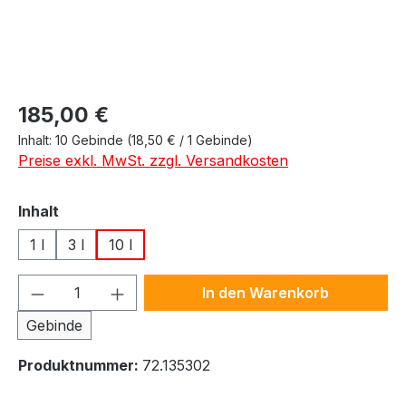
Regulärer Preis:
185,00 €
Inhalt:
10 Gebinde
(18,50 € / 1 Gebinde)
Preise exkl. MwSt. zzgl. Versandkosten
auswählen
Inhalt
1 l
3 l
10 l
Produkt Anzahl: Gib den gewünschten We
In den Warenkorb
Gebinde
Produktnummer:
72.135302